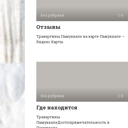
Без рубрики
0
Отзывы
Травертины Памуккале на карте Памуккале —
Яндекс Карты
Без рубрики
0
Где находится
Травертины
ПамуккалеДостопримечательность в
Памуккале