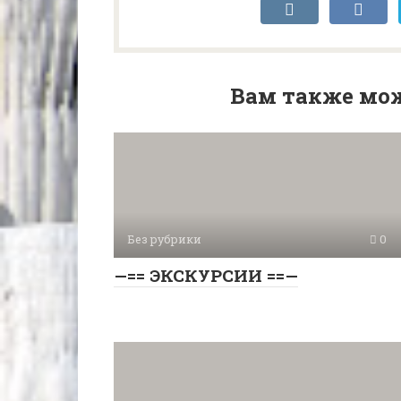
Вам также мож
Без рубрики
0
—== ЭКСКУРСИИ ==—