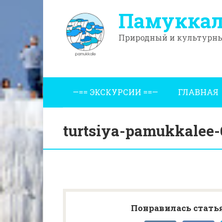
Перейти
Памуккал
к
контенту
Природный и культурны
—== ЭКСКУРСИИ ==—
ГЛАВНАЯ
turtsiya-pamukkalee-
Понравилась статья