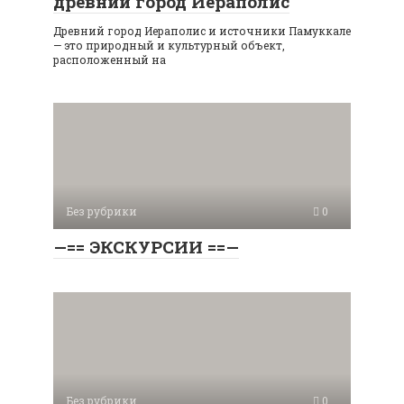
древний город Иераполис
Древний город Иераполис и источники Памуккале
— это природный и культурный объект,
расположенный на
Без рубрики
0
—== ЭКСКУРСИИ ==—
Без рубрики
0