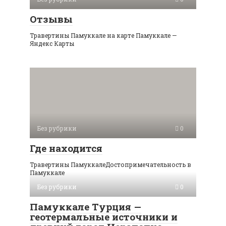
Отзывы
Травертины Памуккале на карте Памуккале —
Яндекс Карты
Без рубрики
0
Где находится
Травертины ПамуккалеДостопримечательность в
Памуккале
Без рубрики
0
Памуккале Турция —
геотермальные источники и