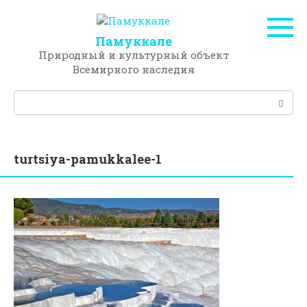
Перейти
к
контенту
Памуккале
Природный и культурный объект
Всемирного наследия
Поиск:
turtsiya-pamukkalee-1