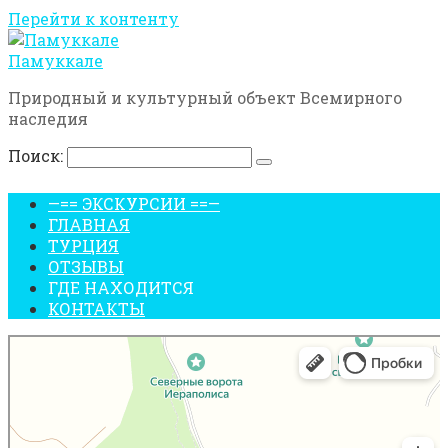
Перейти к контенту
Памуккале
Природный и культурный объект Всемирного
наследия
Поиск:
—== ЭКСКУРСИИ ==—
ГЛАВНАЯ
ТУРЦИЯ
ОТЗЫВЫ
ГДЕ НАХОДИТСЯ
КОНТАКТЫ
Травертины Памуккале
Достопримечательность в Памуккале